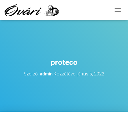
N
A
V
I
G
Á
C
I
Ó
proteco
B
E
Szerző:
admin
Közzétéve:
június 5, 2022
-
/
K
I
K
A
P
C
S
O