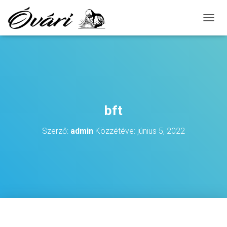
N
A
V
I
G
Á
C
I
Ó
bft
B
E
Szerző:
admin
Közzétéve:
június 5, 2022
-
/
K
I
K
A
P
C
S
O