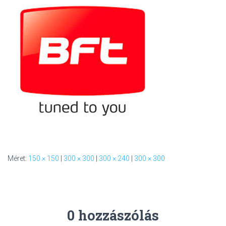
L
Á
S
A
Méret:
150 × 150
|
300 × 300
|
300 × 240
|
300 × 300
0 hozzászólás